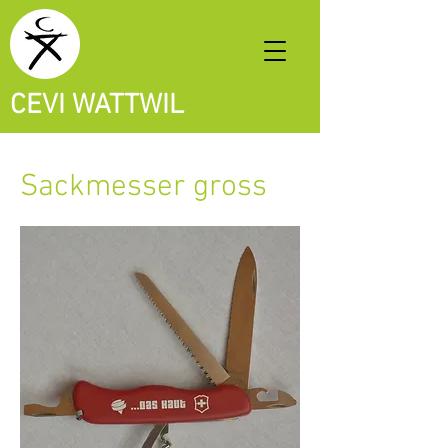
CEVI WATTWIL
Sackmesser gross