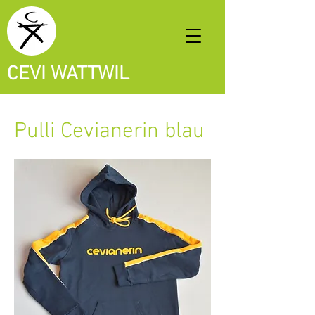
CEVI WATTWIL
Pulli Cevianerin blau