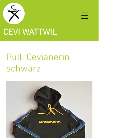
CEVI WATTWIL
Pulli Cevianerin
schwarz